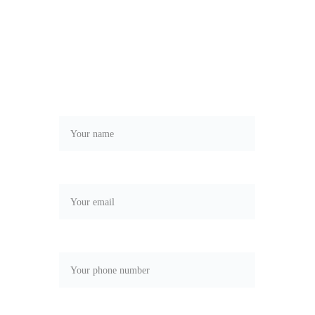
Receive our newsletter to be always 
the first to know about the latest 
news and novelties.
Name*
Email*
Phone number*
Rol*