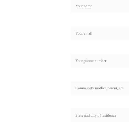
Email*
Phone number*
now about the latest news 
Rol*
State and city*