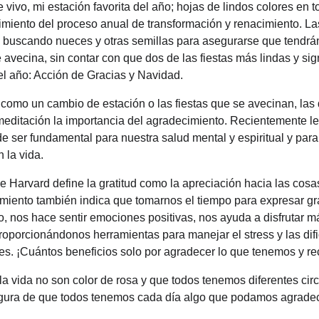
vivo, mi estación favorita del año; hojas de lindos colores en t
iento del proceso anual de transformación y renacimiento. Las 
 buscando nueces y otras semillas para asegurarse que tendrán
 avecina, sin contar con que dos de las fiestas más lindas y sign
l año: Acción de Gracias y Navidad.
omo un cambio de estación o las fiestas que se avecinan, las 
 meditación la importancia del agradecimiento. Recientemente leí
 ser fundamental para nuestra salud mental y espiritual y para
 la vida.
 Harvard define la gratitud como la apreciación hacia las cosa
imiento también indica que tomarnos el tiempo para expresar grat
 nos hace sentir emociones positivas, nos ayuda a disfrutar má
roporcionándonos herramientas para manejar el stress y las difi
es. ¡Cuántos beneficios solo por agradecer lo que tenemos y re
a vida no son color de rosa y que todos tenemos diferentes cir
gura de que todos tenemos cada día algo que podamos agradec