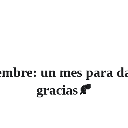
 your donation today and be part of the change - Click here 
Home
About
Servic
mbre: un mes para da
gracias🍂