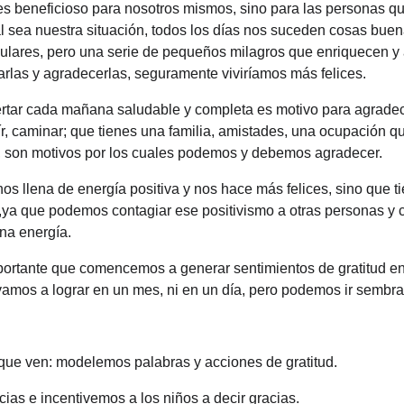
s beneficioso para nosotros mismos, sino para las personas qu
l sea nuestra situación, todos los días nos suceden cosas buena
lares, pero una serie de pequeños milagros que enriquecen y al
arlas y agradecerlas, seguramente viviríamos más felices.
rtar cada mañana saludable y completa es motivo para agradec
, oír, caminar; que tienes una familia, amistades, una ocupación q
, son motivos por los cuales podemos y debemos agradecer.
os llena de energía positiva y nos hace más felices, sino que t
 ,ya que podemos contagiar ese positivismo a otras personas y c
ena energía.
rtante que comencemos a generar sentimientos de gratitud en 
amos a lograr en un mes, ni en un día, pero podemos ir sembran
 que ven: modelemos palabras y acciones de gratitud.
ias e incentivemos a los niños a decir gracias.