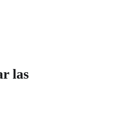
👩‍🦰
es
Campus LUNA
Donation
Blog
Contact
EN
r las 