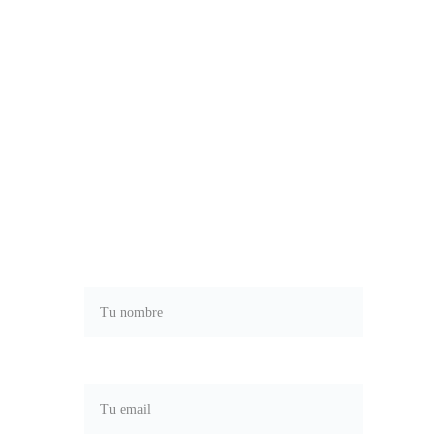
SUSCRÍBETE
Recibe nuestro boletín para ser 
siempre el primero en enterarte de 
las últimas noticias y novedades.
Nombre*
Correo electrónico*