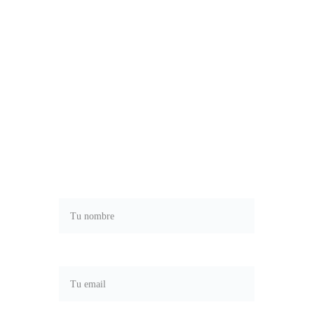
SUSCRÍBETE
Recibe nuestro boletín para ser 
siempre el primero en enterarte de 
las últimas noticias y novedades.
Nombre*
Correo electrónico*