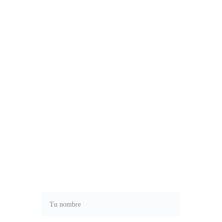
SUSCRÍBETE
Recibe nuestro boletín para ser 
siempre el primero en enterarte de 
las últimas noticias y novedades.
Nombre*